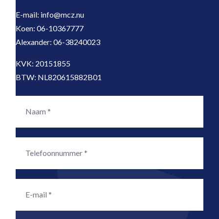
E-mail: info@mcz.nu
Koen: 06-10367777
Alexander: 06-38240023
KVK: 20151855
BTW: NL820615882B01