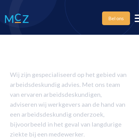
Bel ons
Arbeidsdeskundig
onderzoek
Wij zijn gespecialiseerd op het gebied van
arbeidsdeskundig advies. Met ons team
van ervaren arbeidsdeskundigen,
adviseren wij werkgevers aan de hand van
een arbeidsdeskundig onderzoek,
bijvoorbeeld in het geval van langdurige
ziekte bij een medewerker.