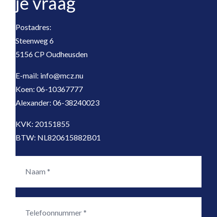
je vraag
Postadres:
Steenweg 6
5156 CP Oudheusden
E-mail: info@mcz.nu
Koen: 06-10367777
Alexander: 06-38240023
KVK: 20151855
BTW: NL820615882B01