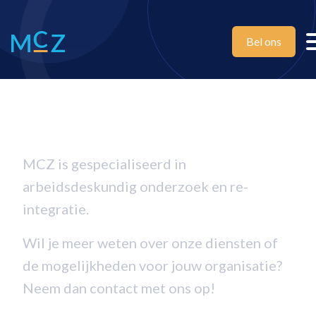
Bel ons
Contact
MCZ is gespecialiseerd in
arbeidsdeskundig onderzoek en re-
integratie.
Wil je meer weten over onze diensten of
de mogelijkheden voor jouw organisatie?
Neem dan contact met ons op!